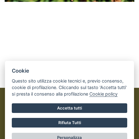
Cookie
Questo sito utilizza cookie tecnici e, previo consenso,
cookie di profilazione. Cliccando sul tasto 'Accetta tutti'
si presta il consenso alla profilazione
Cookie policy
Perosa Argentina OUTDOOR
Accetta tutti
© 2023
Comune di Perosa Argentina
- Tutti i diritti riservati
- I contenuti del sito, testi e immagini sono di proprietà del
Rifiuta Tutti
Comune - CMS:
IPERSLOWTOUR
Informativa Privacy e Cookies
- Realizzato da
Leonardo Web
Personalizza