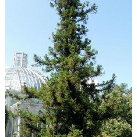
Gli aghi hanno l'apice acuto e incurvato verso
il ramo, sono sempreverdi e misurano circa
1,5 cm. Possono durare 4-5 anni e hanno una
pigmentazione protettiva contro il freddo
che, in autunno, gli fa assumere una
colorazione più scura. I frutti sono strobili
sferici di colore scuro di 2-3 cm di diametro
posti all'estremità dei ramuli.