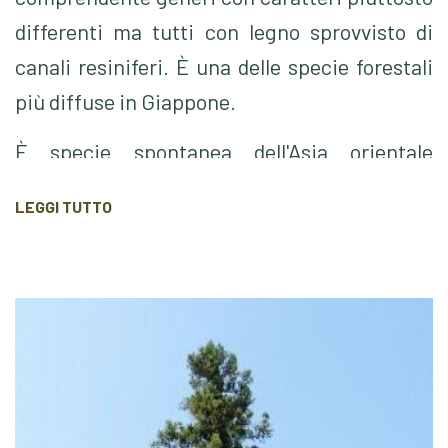
differenti ma tutti con legno sprovvisto di
canali resiniferi. È una delle specie forestali
più diffuse in Giappone.
È specie spontanea dell'Asia orientale
introdotta nel secolo scorso in Europa dove è
LEGGI TUTTO
diffusa soprattutto come pianta
ornamentale.
Può raggiungere un'altezza di 30-40 m.
Possiede una chioma a forma piramidale,
corteccia dura e fibrosa di colore rosso bruno
o marrone che si stacca a strisce.