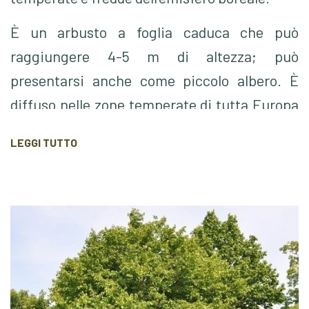
È un arbusto a foglia caduca
che può
raggiungere 4-5 m di altezza;
può
presentarsi anche come piccolo albero. È
diffuso nelle zone temperate di tutta Europa
ed in Asia Minore, nel sottobosco delle foreste
LEGGI TUTTO
di latifoglie miste. In Italia vive fino a 1200 m
di quota e si diffonde naturalmente nelle
radure dei boschi e svolge un’efficace azione
di consolidamento sulle pendici franose.
Le foglie sono semplici a lamina sub rotonda.
Viene coltivato sia per la bellezza del
fogliame
sia
per la fioritura precoce in pieno