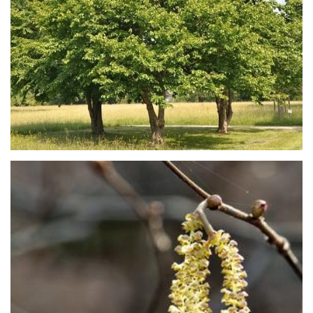
inverno sui rami spogli.
La produzione di nocciole per uso alimentare
è largamente diffusa in Italia nell'albese e nel
viterbese. Il primo produttore mondiale di
nocciole è la Turchia.
La pianta è monoica, più appariscenti sono i
fiori maschili che sono portati in amenti
penduli di color giallo o rosso bruno. I fiori
femminili concludono invece la fecondazione
soltanto in primavera.