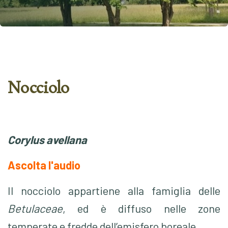
Nocciolo
Corylus avellana
Ascolta l'audio
Il
n
occiolo appartiene alla famiglia delle
Betulaceae
,
ed è diffuso
nelle zone
temperate e fredde dell’emisfero boreale.