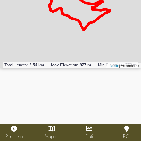
Total Length:
3.54 km
—
Max Elevation:
977 m
—
Min Elevation:
772 m
Leaflet
| Freemap.sk
Percorso
Mappa
Dati
POI